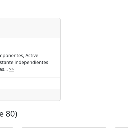
omponentes, Active
bastante independientes
as
...
>>
e 80)