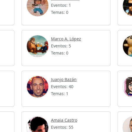
Eventos: 1
Temas: 0
Marco A. López
Eventos: 5
Temas: 0
Juanjo Bazán
Eventos: 40
Temas: 1
Amaia Castro
Eventos: 55