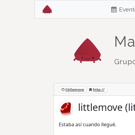
Event
Ma
Grupo
littlemove
http://
littlemove (l
Estaba así cuando llegué.