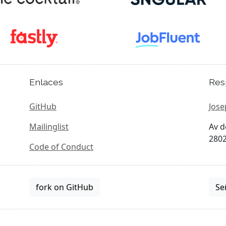
Enlaces
Res
GitHub
Jose
Mailinglist
Av d
2802
Code of Conduct
fork on GitHub
Se