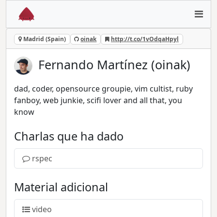
Madrid (Spain)
oinak
http://t.co/1vOdqaHpyl
Fernando Martínez (oinak)
dad, coder, opensource groupie, vim cultist, ruby
fanboy, web junkie, scifi lover and all that, you
know
Charlas que ha dado
rspec
Material adicional
video