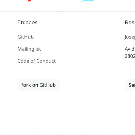
Enlaces
Res
GitHub
Jose
Mailinglist
Av d
2802
Code of Conduct
fork on GitHub
Se