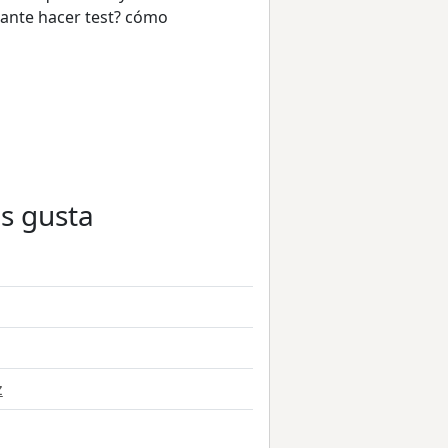
esante hacer test? cómo
es gusta
z