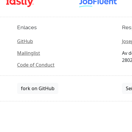
Enlaces
Res
GitHub
Jose
Mailinglist
Av d
2802
Code of Conduct
fork on GitHub
Se