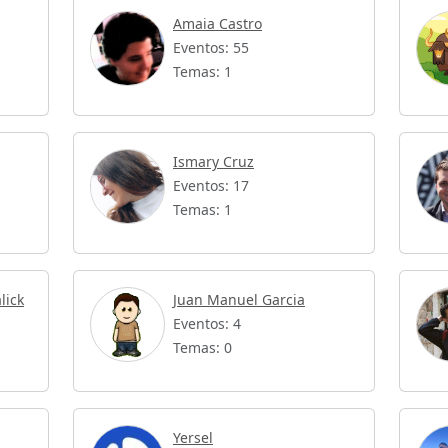
Amaia Castro
Eventos: 55
Temas: 1
Ismary Cruz
Eventos: 17
Temas: 1
lick
Juan Manuel Garcia
Eventos: 4
Temas: 0
Yersel