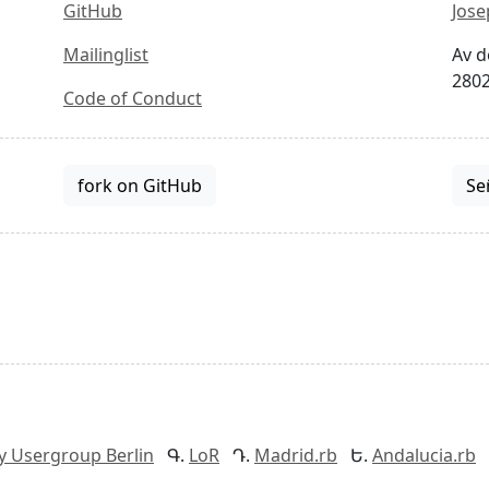
GitHub
Jose
Mailinglist
Av d
2802
Code of Conduct
fork on GitHub
Se
y Usergroup Berlin
LoR
Madrid.rb
Andalucia.rb