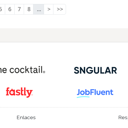
5
6
7
8
...
>
>>
Enlaces
Res