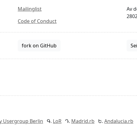
Mailinglist
Av d
2802
Code of Conduct
fork on GitHub
Se
y Usergroup Berlin
LoR
Madrid.rb
Andalucia.rb