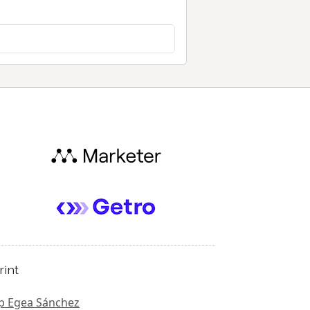
rint
p Egea Sánchez