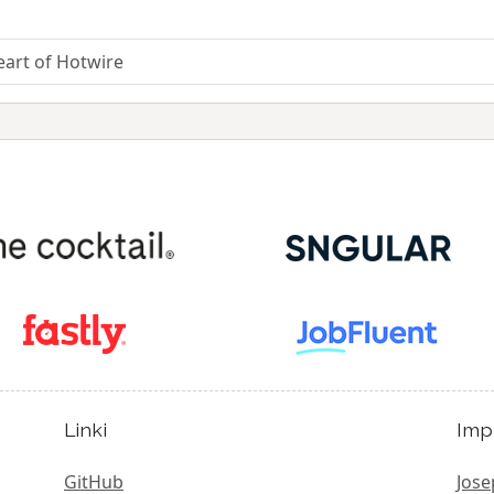
eart of Hotwire
Linki
Imp
GitHub
Jose