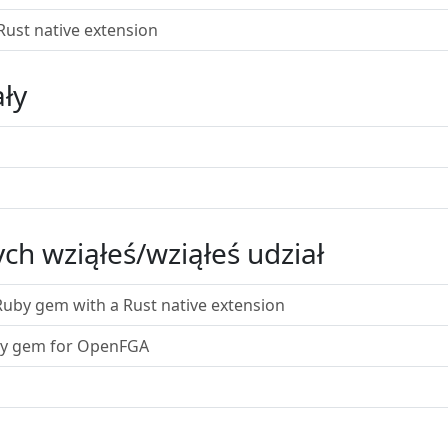
Rust native extension
ły
ch wziąłeś/wziąłeś udział
uby gem with a Rust native extension
uby gem for OpenFGA