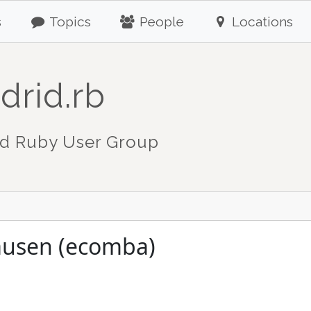
s
Topics
People
Locations
drid.rb
d Ruby User Group
ausen (ecomba)