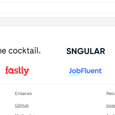
Enlaces
Res
GitHub
Jose