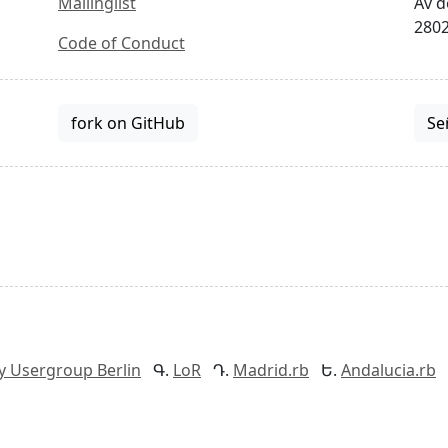
Mailinglist
Av d
2802
Code of Conduct
fork on GitHub
Se
y Usergroup Berlin
LoR
Madrid.rb
Andalucia.rb