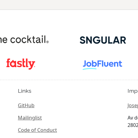
Links
Imp
GitHub
Jose
Mailinglist
Av d
2802
Code of Conduct