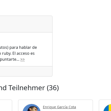
tos) para hablar de
 ruby. El acceso es
apuntarte
...
>>
d Teilnehmer (36)
Enrique García Cota