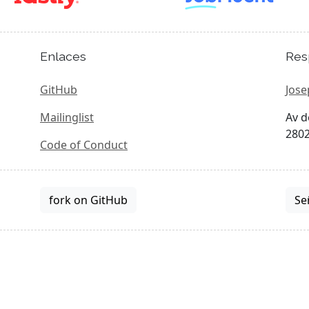
Enlaces
Res
GitHub
Jose
Mailinglist
Av d
2802
Code of Conduct
fork on GitHub
Se