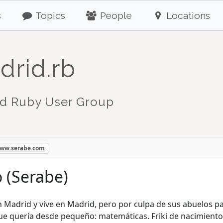
s
Topics
People
Locations
drid.rb
d Ruby User Group
www.serabe.com
 (Serabe)
n Madrid y vive en Madrid, pero por culpa de sus abuelos p
ue quería desde pequeño: matemáticas. Friki de nacimiento,