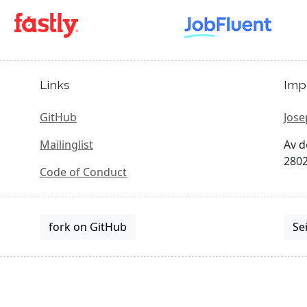
Links
Imp
GitHub
Jose
Mailinglist
Av d
2802
Code of Conduct
fork on GitHub
Se