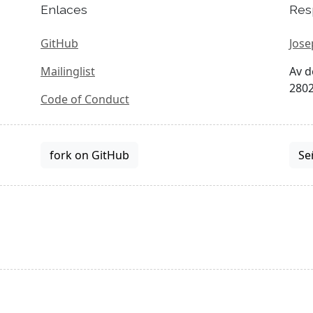
Enlaces
Res
GitHub
Jose
Mailinglist
Av d
2802
Code of Conduct
fork on GitHub
Se