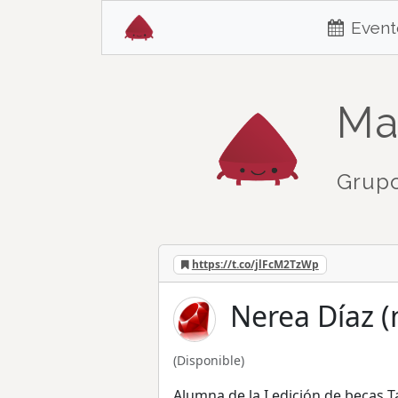
Event
Ma
Grupo
https://t.co/jlFcM2TzWp
Nerea Díaz (
(Disponible)
Alumna de la I edición de becas 