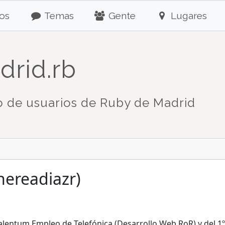
os
Temas
Gente
Lugares
drid.rb
 de usuarios de Ruby de Madrid
nereadiazr)
Talentum Empleo de Telefónica (Desarrollo Web RoR) y del 1º