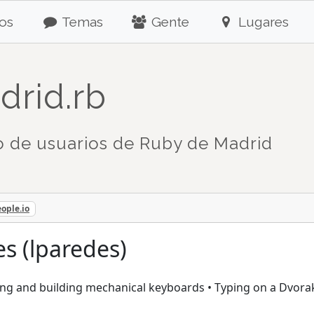
os
Temas
Gente
Lugares
drid.rb
 de usuarios de Ruby de Madrid
ople.io
s (lparedes)
g and building mechanical keyboards • Typing on a Dvorak