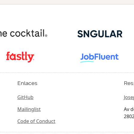
Enlaces
Res
GitHub
Jose
Mailinglist
Av d
2802
Code of Conduct