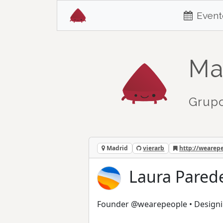
Event
Ma
Grupo
Madrid
vierarb
http://wearepe
Laura Parede
Founder @wearepeople • Designin