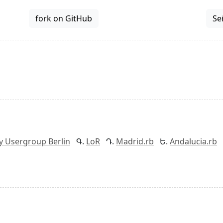
fork on GitHub
Se
y Usergroup Berlin
LoR
Madrid.rb
Andalucia.rb