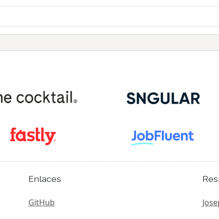
Enlaces
Res
GitHub
Jose