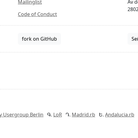
Mailinglist
Av d
2802
Code of Conduct
fork on GitHub
Se
y Usergroup Berlin
LoR
Madrid.rb
Andalucia.rb