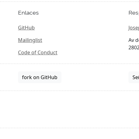
Enlaces
Res
GitHub
Jose
Mailinglist
Av d
2802
Code of Conduct
fork on GitHub
Se