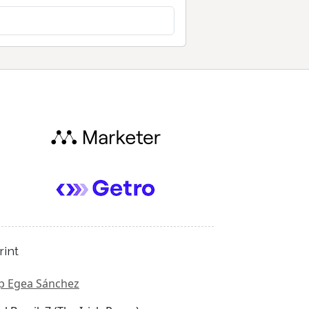
rint
p Egea Sánchez