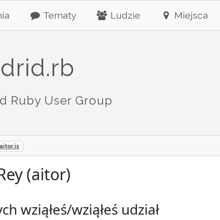
ia
Tematy
Ludzie
Miejsca
drid.rb
d Ruby User Group
aitor.is
Rey (aitor)
ch wziąłeś/wziąłeś udział