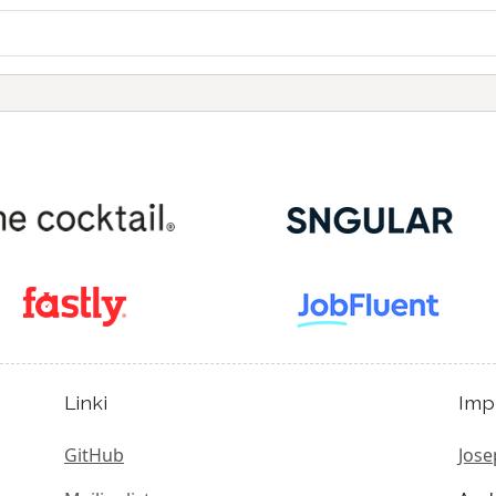
Linki
Imp
GitHub
Jose