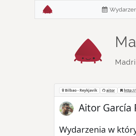
Wydarzen
Ma
Madri
Bilbao - Reykjavík
aitor
http://
Aitor García 
Wydarzenia w który