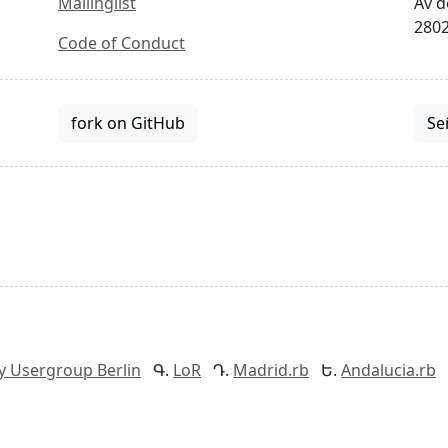
Mailinglist
Av d
2802
Code of Conduct
fork on GitHub
Se
y Usergroup Berlin
LoR
Madrid.rb
Andalucia.rb