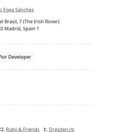
p Egea Sánchez
el Brasil, 7 (The Irish Rover)
0 Madrid, Spain 1
ñor Developer
Ruby & Friends
Dresden.rb