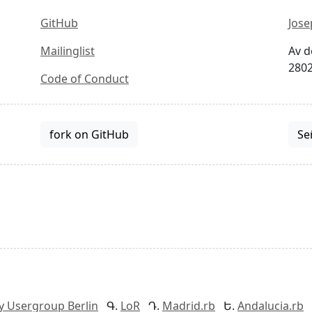
GitHub
Jose
Mailinglist
Av d
2802
Code of Conduct
fork on GitHub
Se
y Usergroup Berlin
LoR
Madrid.rb
Andalucia.rb