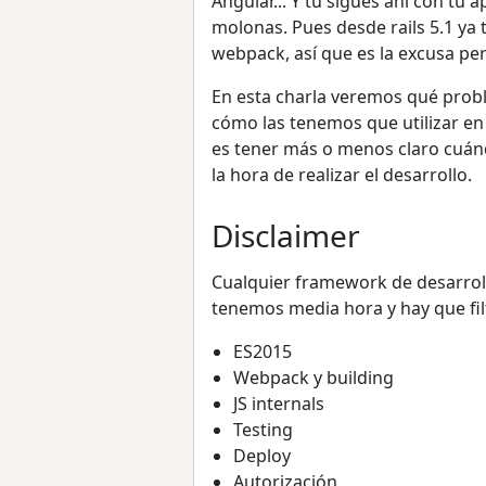
Angular... Y tú sigues ahí con tu
molonas. Pues desde rails 5.1 ya 
webpack, así que es la excusa per
En esta charla veremos qué probl
cómo las tenemos que utilizar en 
es tener más o menos claro cuán
la hora de realizar el desarrollo.
Disclaimer
Cualquier framework de desarroll
tenemos media hora y hay que fi
ES2015
Webpack y building
JS internals
Testing
Deploy
Autorización