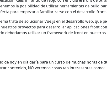
 aplicación Rails mirando de reojo con envidia el front de o
tenemos la posibilidad de utilizar herramientas de build p
fecta para empezar a familiarizarse con el desarrollo front.
ema trata de solucionar Vue.js en el desarrollo web, qué p
nuestros proyectos para desarrollar aplicaciones front comp
do deberíamos utilizar un framework de front en nuestros 
o de hoy en día daría para un curso de muchas horas de d
ltrar contenido, NO veremos cosas tan interesantes como: