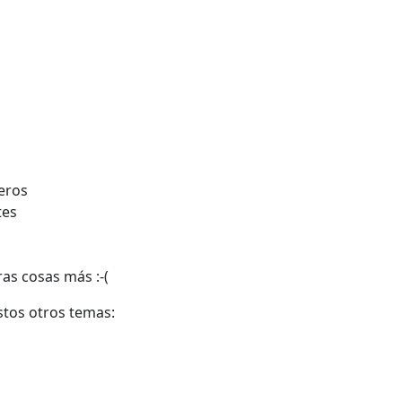
eros
tes
as cosas más :-(
tos otros temas: