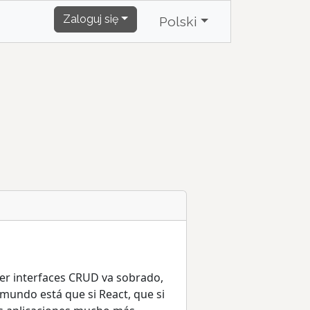
Zaloguj się
Polski
cer interfaces CRUD va sobrado,
undo está que si React, que si