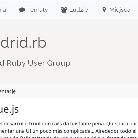
ia
Tematy
Ludzie
Miejsca
drid.rb
d Ruby User Group
entację
ue.js
el desarrollo front con rails da bastante pena. Que para ha
ntar una UI un poco más complicada... Alrededor todo el m