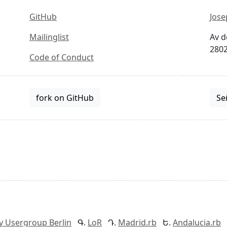
GitHub
Jose
Mailinglist
Av d
2802
Code of Conduct
fork on GitHub
Se
y Usergroup Berlin
LoR
Madrid.rb
Andalucia.rb