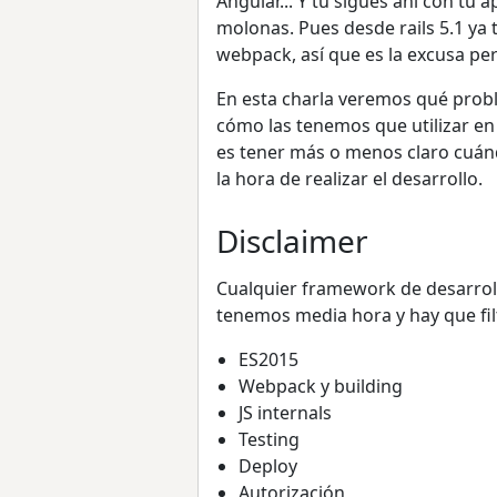
Angular... Y tú sigues ahí con tu
molonas. Pues desde rails 5.1 ya 
webpack, así que es la excusa per
En esta charla veremos qué probl
cómo las tenemos que utilizar en 
es tener más o menos claro cuán
la hora de realizar el desarrollo.
Disclaimer
Cualquier framework de desarroll
tenemos media hora y hay que fi
ES2015
Webpack y building
JS internals
Testing
Deploy
Autorización