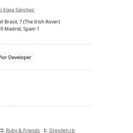
p Egea Sánchez
el Brasil, 7 (The Irish Rover)
0 Madrid, Spain 1
ñor Developer
Ruby & Friends
Dresden.rb