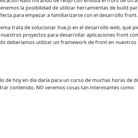
 aplicación Rails mirando de reojo con envidia el front de o
tenemos la posibilidad de utilizar herramientas de build p
fecta para empezar a familiarizarse con el desarrollo front.
ema trata de solucionar Vue.js en el desarrollo web, qué p
nuestros proyectos para desarrollar aplicaciones front comp
do deberíamos utilizar un framework de front en nuestros 
o de hoy en día daría para un curso de muchas horas de d
ltrar contenido, NO veremos cosas tan interesantes como: