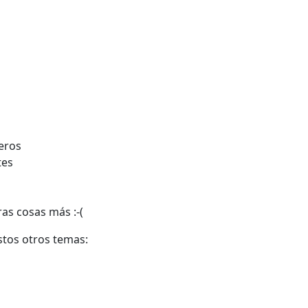
eros
tes
as cosas más :-(
tos otros temas: