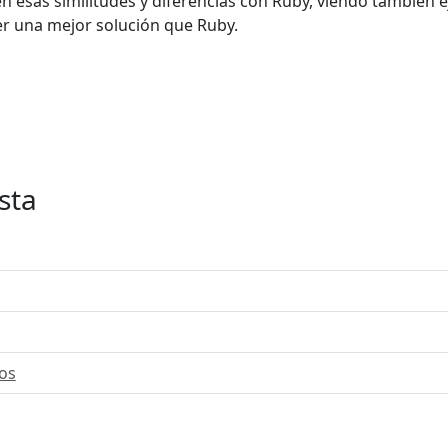
en esas similitudes y diferencias con Ruby, viendo también
ser una mejor solución que Ruby.
sta
os