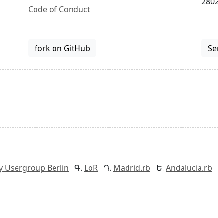
2802
Code of Conduct
fork on GitHub
Se
y Usergroup Berlin
LoR
Madrid.rb
Andalucia.rb