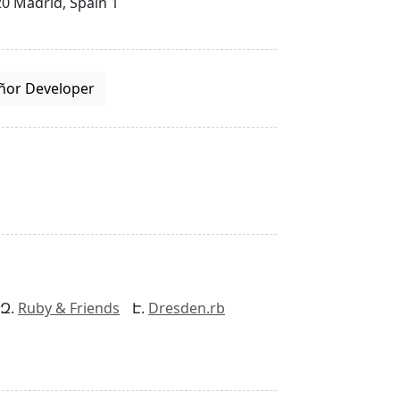
0 Madrid, Spain 1
ñor Developer
Ruby & Friends
Dresden.rb