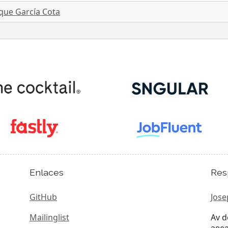
que García Cota
Enlaces
Res
GitHub
Jose
Mailinglist
Av d