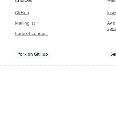
Enlaces
Res
GitHub
Jose
Mailinglist
Av d
2802
Code of Conduct
fork on GitHub
Se