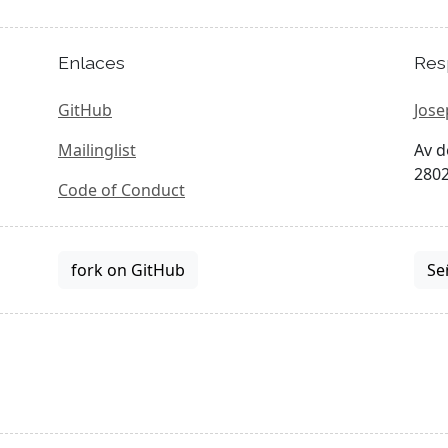
Enlaces
Res
GitHub
Jose
Mailinglist
Av d
2802
Code of Conduct
fork on GitHub
Se