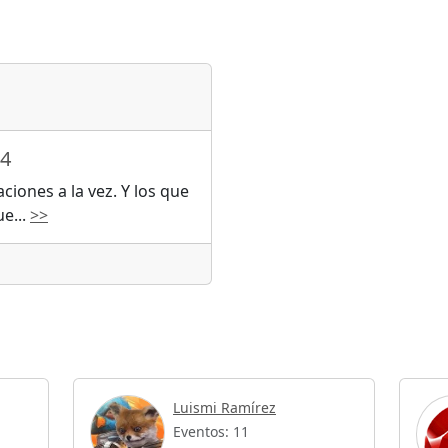
14
iones a la vez. Y los que
ue
...
>>
Luismi Ramírez
Eventos: 11