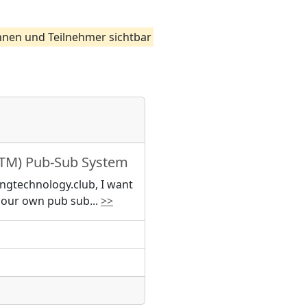
nnen und Teilnehmer sichtbar
(TM) Pub-Sub System
ngtechnology.club, I want
t our own pub sub
...
>>