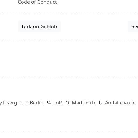
Code of Conduct
fork on GitHub
Se
y Usergroup Berlin
LoR
Madrid.rb
Andalucia.rb