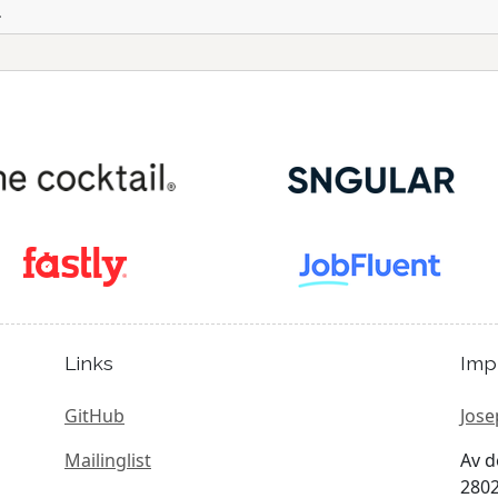
.
Links
Imp
GitHub
Jose
Mailinglist
Av d
2802