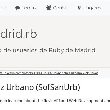
os
Temas
Gente
Lugares
drid.rb
 de usuarios de Ruby de Madrid
ww.linkedin.com/in/sof%C3%ADa-s%C3%A1nchez-urbano-76953b64/
ez Urbano (SofSanUrb)
n learning about the Revit API and Web Development and fr