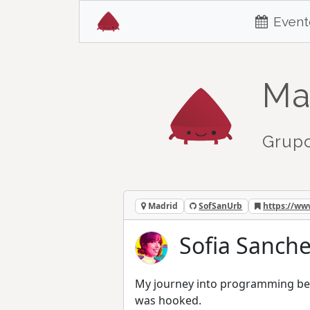
Event
Ma
Grupo
Madrid
SofSanUrb
https://w
Sofia Sanch
My journey into programming bega
was hooked.