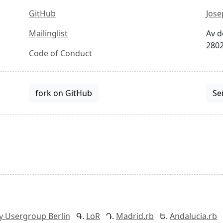
GitHub
Jose
Mailinglist
Av d
2802
Code of Conduct
fork on GitHub
Se
y Usergroup Berlin
LoR
Madrid.rb
Andalucia.rb