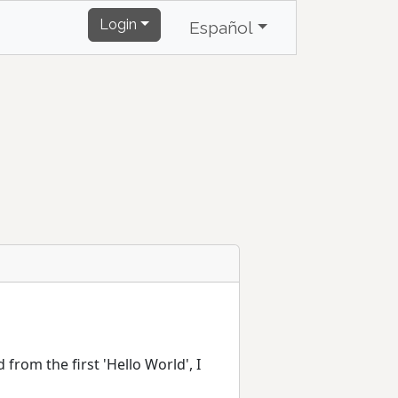
Login
Español
om the first 'Hello World', I