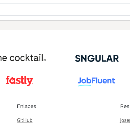
Enlaces
Res
GitHub
Jose