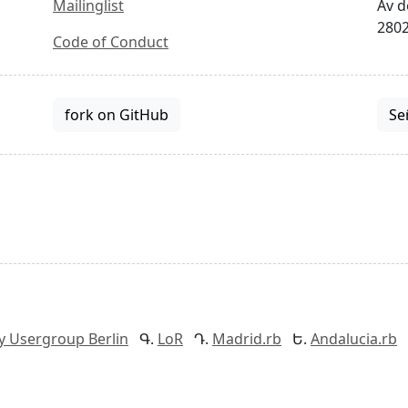
Mailinglist
Av d
2802
Code of Conduct
fork on GitHub
Se
y Usergroup Berlin
LoR
Madrid.rb
Andalucia.rb