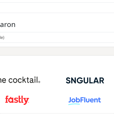
taron
le)