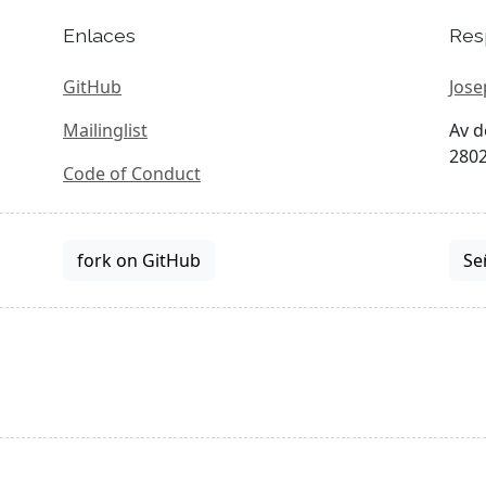
Enlaces
Res
GitHub
Jose
Mailinglist
Av d
2802
Code of Conduct
fork on GitHub
Se