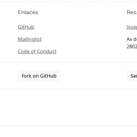
Enlaces
Res
GitHub
Jose
Mailinglist
Av d
2802
Code of Conduct
fork on GitHub
Se