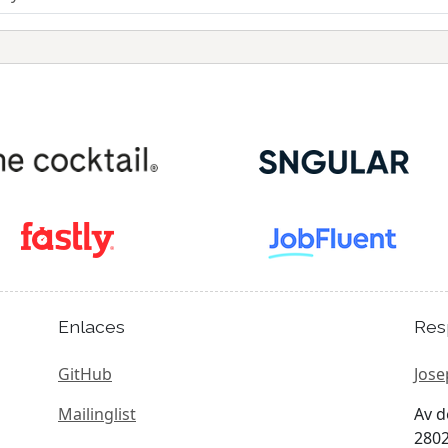
Enlaces
Res
GitHub
Jose
Mailinglist
Av d
2802