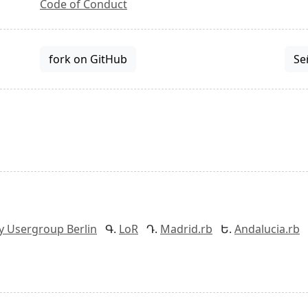
Code of Conduct
fork on GitHub
Se
y Usergroup Berlin
LoR
Madrid.rb
Andalucia.rb