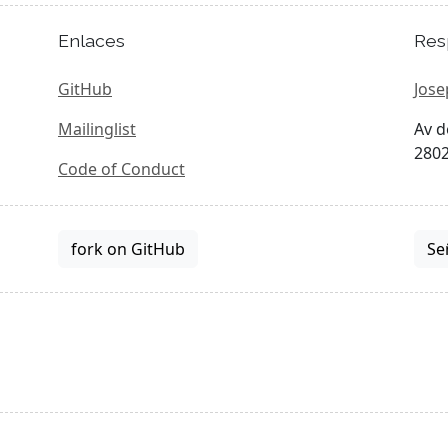
Enlaces
Res
GitHub
Jose
Mailinglist
Av d
2802
Code of Conduct
fork on GitHub
Se