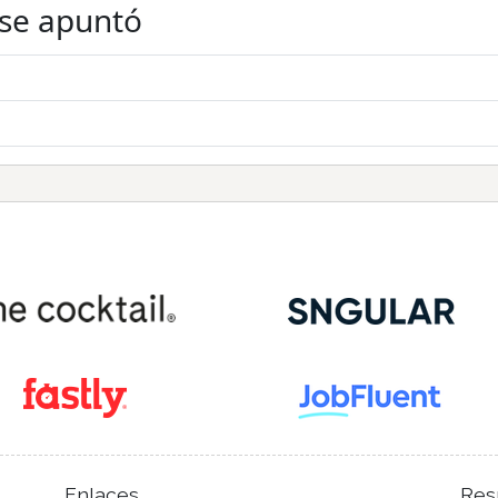
 se apuntó
Enlaces
Res