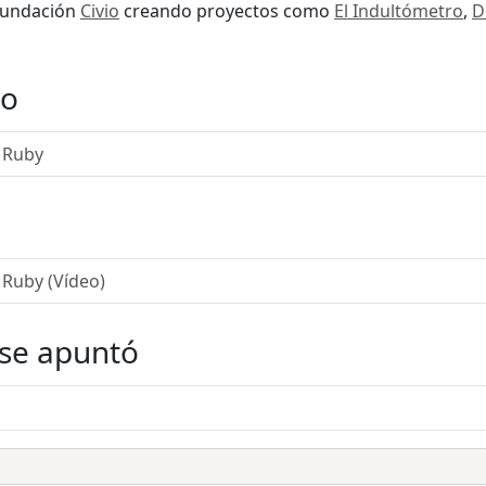
 Fundación
Civio
creando proyectos como
El Indultómetro
,
D
do
 Ruby
Ruby (Vídeo)
 se apuntó