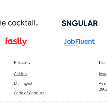
Enlaces
Res
GitHub
Jose
Mailinglist
Av d
2802
Code of Conduct