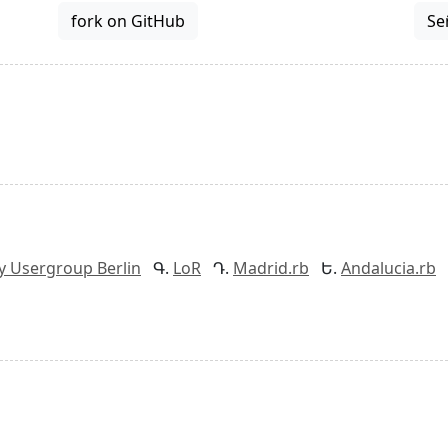
fork on GitHub
Se
y Usergroup Berlin
LoR
Madrid.rb
Andalucia.rb