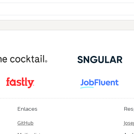
Enlaces
Res
GitHub
Jose