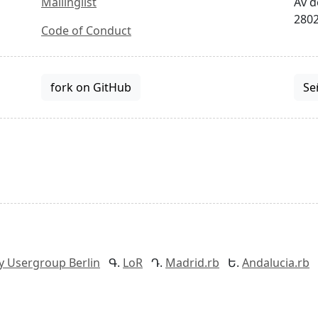
Mailinglist
Av d
2802
Code of Conduct
fork on GitHub
Se
y Usergroup Berlin
LoR
Madrid.rb
Andalucia.rb