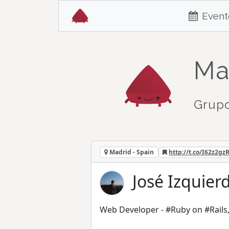
Event
Ma
Grupo
Madrid - Spain
http://t.co/I62z2gzR
José Izquier
Web Developer - #Ruby on #Rails