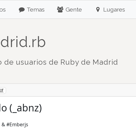
os
Temas
Gente
Lugares
drid.rb
 de usuarios de Ruby de Madrid
If
do (_abnz)
, & #Emberjs