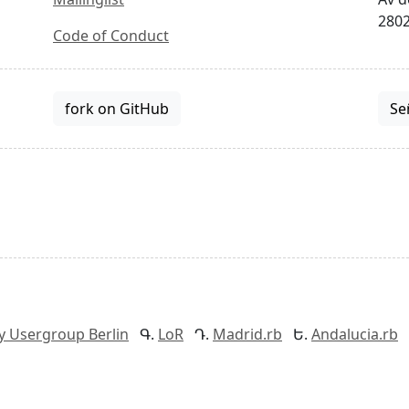
2802
Code of Conduct
fork on GitHub
Se
y Usergroup Berlin
LoR
Madrid.rb
Andalucia.rb