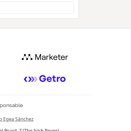
ponsable
p Egea Sánchez
el Brasil, 7 (The Irish Rover)