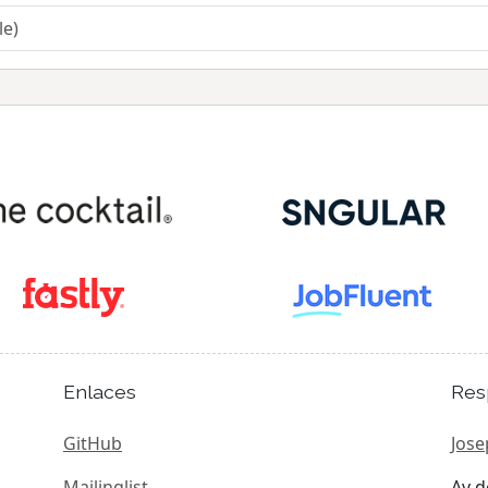
le)
Enlaces
Res
GitHub
Jose
Mailinglist
Av d