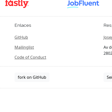
Enlaces
Res
GitHub
Jose
Mailinglist
Av d
2802
Code of Conduct
fork on GitHub
Se