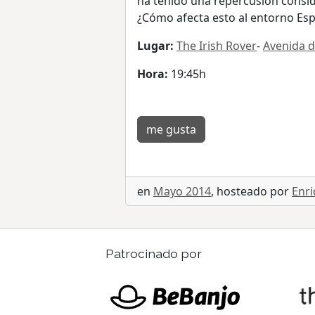
ha tenido una repercusión consi
¿Cómo afecta esto al entorno Espa
Lugar:
The Irish Rover
-
Avenida de
Hora:
19:45h
me gusta
en
Mayo 2014
, hosteado por
Enri
Patrocinado por