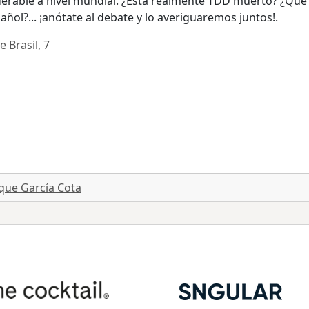
derable a nivel mundial. ¿Está realmente TDD muerto? ¿Qu
ñol?... ¡anótate al debate y lo averiguaremos juntos!.
 Brasil, 7
que García Cota