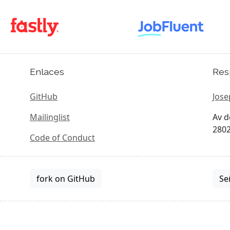
Enlaces
Res
GitHub
Jose
Mailinglist
Av d
2802
Code of Conduct
fork on GitHub
Se