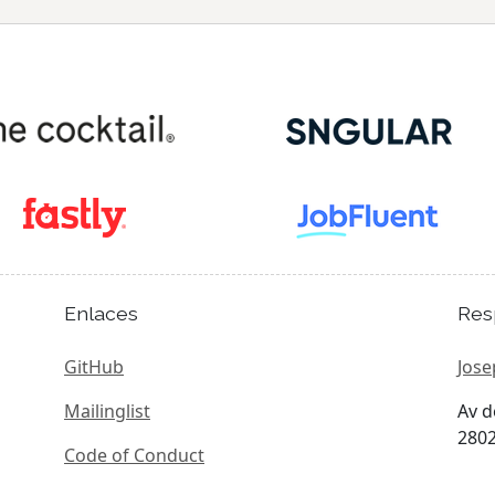
Enlaces
Res
GitHub
Jose
Mailinglist
Av d
2802
Code of Conduct