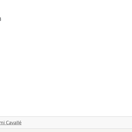
3
mi Cavallé